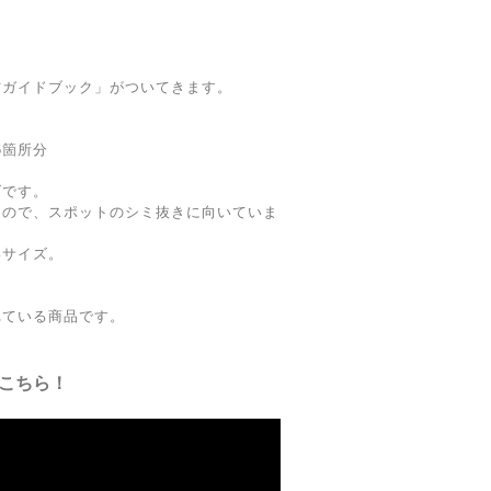
！
方ガイドブック」がついてきます。
6箇所分
ズです。
るので、スポットのシミ抜きに向いていま
いサイズ。
れている商品です。
こちら！