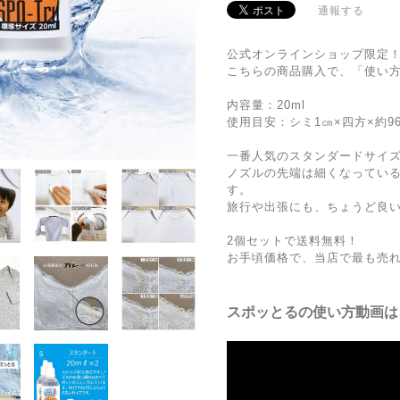
通報する
公式オンラインショップ限定
こちらの商品購入で、「使い
内容量：20ml
使用目安：シミ1㎝×四方×約9
一番人気のスタンダードサイ
ノズルの先端は細くなってい
す。
旅行や出張にも、ちょうど良
2個セットで送料無料！
お手頃価格で、当店で最も売
スポッとるの使い方動画は