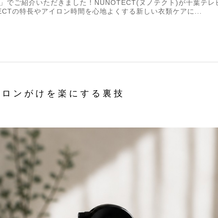
」でご紹介いただきました！NUNOTECT(ヌノテクト)が千葉テ
ECTの特長やアイロン時間を心地よくする新しい衣類ケアに...
イロンがけを楽にする裏技