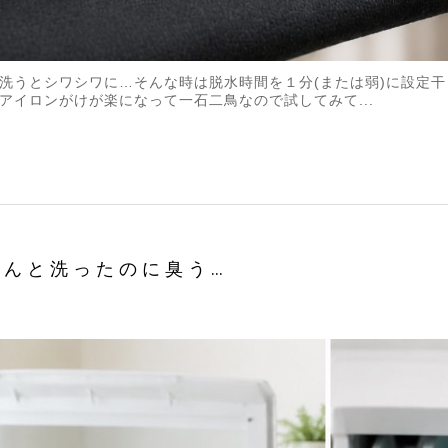
洗うとシワシワに…そんな時は脱水時間を１分(または弱)に設定
アイロンがけが楽になって一石二鳥なので試してみて...
ゃんと洗ったのに臭う…