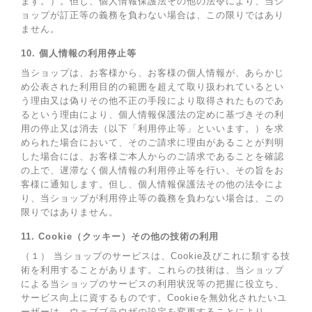
ます。）。但し、個人情報保護法その他の法令により、当シ
ョップが訂正等の義務を負わない場合は、この限りではあり
ません。
10. 個人情報の利用停止等
当ショップは、お客様から、お客様の個人情報が、あらかじ
め公表された利用目的の範囲を超えて取り扱われているとい
う理由又は偽りその他不正の手段により取得されたものであ
るという理由により、個人情報保護法の定めに基づきその利
用の停止又は消去（以下「利用停止等」といいます。）を求
められた場合において、そのご請求に理由があることが判明
した場合には、お客様ご本人からのご請求であることを確認
の上で、遅滞なく個人情報の利用停止等を行い、その旨をお
客様に通知します。但し、個人情報保護法その他の法令によ
り、当ショップが利用停止等の義務を負わない場合は、この
限りではありません。
11. Cookie（クッキー）その他の技術の利用
（１） 当ショップのサービスは、Cookie及びこれに類する技
術を利用することがあります。これらの技術は、当ショップ
による当ショップのサービスの利用状況等の把握に役立ち、
サービス向上に資するものです。Cookieを無効化されたいユ
ーザーは、ウェブブラウザの設定を変更することにより