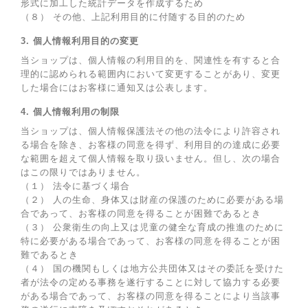
形式に加工した統計データを作成するため
（８） その他、上記利用目的に付随する目的のため
3. 個人情報利用目的の変更
当ショップは、個人情報の利用目的を、関連性を有すると合
理的に認められる範囲内において変更することがあり、変更
した場合にはお客様に通知又は公表します。
4. 個人情報利用の制限
当ショップは、個人情報保護法その他の法令により許容され
る場合を除き、お客様の同意を得ず、利用目的の達成に必要
な範囲を超えて個人情報を取り扱いません。但し、次の場合
はこの限りではありません。
（１） 法令に基づく場合
（２） 人の生命、身体又は財産の保護のために必要がある場
合であって、お客様の同意を得ることが困難であるとき
（３） 公衆衛生の向上又は児童の健全な育成の推進のために
特に必要がある場合であって、お客様の同意を得ることが困
難であるとき
（４） 国の機関もしくは地方公共団体又はその委託を受けた
者が法令の定める事務を遂行することに対して協力する必要
がある場合であって、お客様の同意を得ることにより当該事