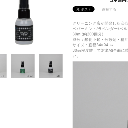
日本国内
通報する
クリーニング店が開発した安
ペパーミント/ラベンダー/ベ
30ml(約200回分)
成分：酸化亜鉛・分散剤・精油
サイズ：直径34×94 ㎜
30㎝程度離して対象物全面に
い。